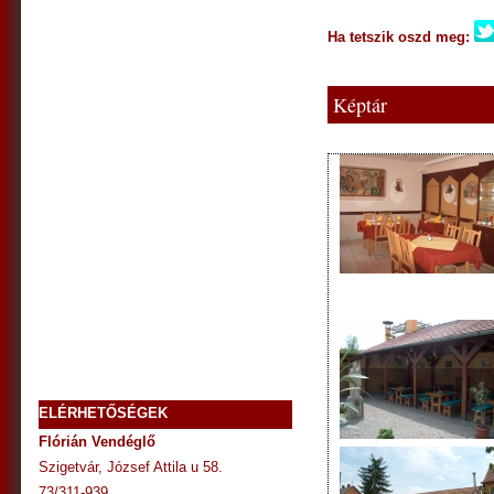
Ha tetszik oszd meg:
Képtár
ELÉRHETŐSÉGEK
Flórián Vendéglő
Szigetvár, József Attila u 58.
73/311-939