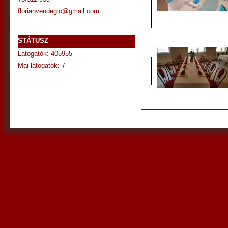
florianvendeglo@gmail.com
STÁTUSZ
Látogatók: 405955
Mai látogatók: 7