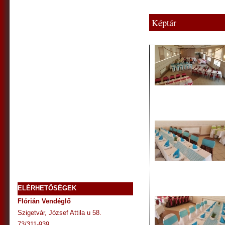
Képtár
ELÉRHETŐSÉGEK
Flórián Vendéglő
Szigetvár, József Attila u 58.
73/311-939